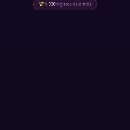
🏆
14 320
registos este mês